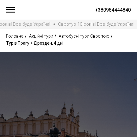
+380984444840
е буде Україна!
Євротур 10 років! Все буде Україна!
Євроту
Головна
/
Акційні тури
/
Автобусні тури Європою
/
Тур в Прагу + Дрезден, 4 дні