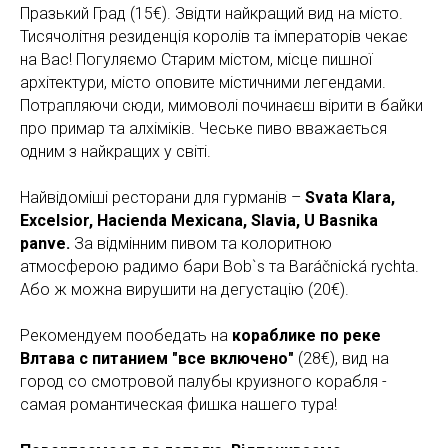
Празький Град (15€). Звідти найкращий вид на місто.
Тисячолітня резиденція королів та імператорів чекає
на Вас! Погуляємо Старим містом, місце пишної
архітектури, місто оповите містичними легендами.
Потрапляючи сюди, мимоволі починаєш вірити в байки
про примар та алхіміків. Чеське пиво вважається
одним з найкращих у світі.
Найвідоміші ресторани для гурманів –
Svata Klara,
Excelsior, Hacienda Mexicana, Slavia, U Basnika
panve.
За відмінним пивом та колоритною
атмосферою радимо бари Bob`s та Baráčnická rychta.
Або ж можна вирушити на дегустацію (20€).
Рекомендуем пообедать на
кораблике по реке
Влтава с питанием "все включено"
(28€), вид на
город со смотровой палубы круизного корабля -
самая романтическая фишка нашего тура!