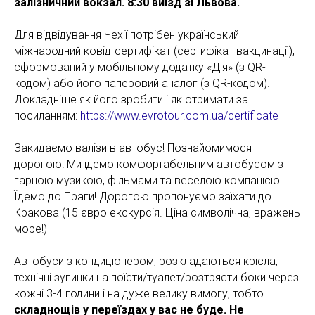
залізничний вокзал. 8:30 виїзд зі Львова.
Для відвідування Чехії потрібен український
міжнародний ковід-сертифікат (сертифікат вакцинації),
сформований у мобільному додатку «Дія» (з QR-
кодом) або його паперовий аналог (з QR-кодом).
Докладніше як його зробити і як отримати за
посиланням:
https://www.evrotour.com.ua/certificate
Закидаємо валізи в автобус! Познайомимося
дорогою! Ми їдемо комфортабельним автобусом з
гарною музикою, фільмами та веселою компанією.
Їдемо до Праги! Дорогою пропонуємо заїхати до
Кракова (15 євро екскурсія. Ціна символічна, вражень
море!)
Автобуси з кондиціонером, розкладаються крісла,
технічні зупинки на поїсти/туалет/розтрясти боки через
кожні 3-4 години і на дуже велику вимогу, тобто
складнощів у переїздах у вас не буде. Не