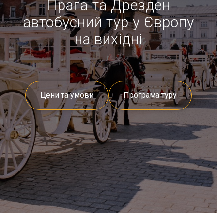
Прага та Дрезден
автобусний тур у Європу
на вихідні
Цени та умови
Програма туру