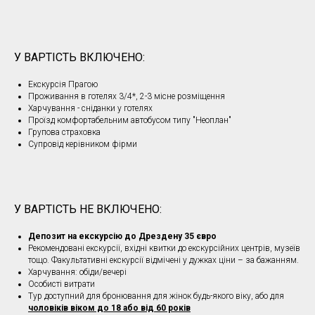
У ВАРТІСТЬ ВКЛЮЧЕНО:
Екскурсія Прагою
Проживання в готелях 3/4*, 2-3 місне розміщення
Харчування - сніданки у готелях
Проїзд комфортабельним автобусом типу "Неоплан"
Групова страховка
Супровід керівником фірми
У ВАРТІСТЬ НЕ ВКЛЮЧЕНО:
Депозит на екскурсію до Дрездену 35 євро
Рекомендовані екскурсії, вхідні квитки до екскурсійних центрів, музеїв
тощо. Факультативні екскурсії відмічені у дужках ціни – за бажанням.
Харчування: обіди/вечері
Особисті витрати
Тур доступний для бронювання для жінок будь-якого віку, або для
чоловіків віком до 18 або від 60 років