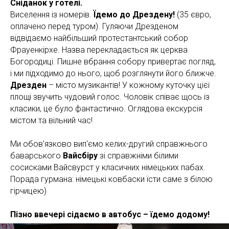
Сніданок у готелі.
Виселення із номерів.
Їдемо до Дрездену!
(35 євро,
оплачено перед туром). Гуляючи Дрезденом
відвідаємо найбільший протестантський собор
Фрауенкірхе. Назва перекладається як церква
Богородиці. Пишне вбрання собору привертає погляд,
і ми підходимо до нього, щоб розглянути його ближче.
Дрезден
– місто музикантів! У кожному куточку цієї
площі звучить чудовий голос. Чоловік співає щось із
класики, це було фантастично. Оглядова екскурсія
містом та вільний час!
Ми обов'язково вип'ємо келих-другий справжнього
баварського
Вайсбіру
зі справжніми білими
сосисками Вайсвурст у класичних німецьких пабах.
Порада гурмана: німецькі ковбаски їсти саме з білою
гірчицею)
Пізно ввечері сідаємо в автобус – їдемо додому!