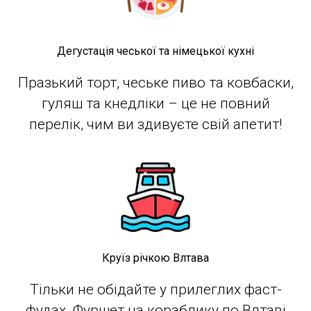
Дегустація чеської та німецької кухні
Празький торт, чеське пиво та ковбаски,
гуляш та кнедліки – це не повний
перелік, чим ви здивуєте свій апетит!
Круїз річкою Влтава
Тільки не обідайте у прилеглих фаст-
фудах. Фуршет на кораблику по Влтаві