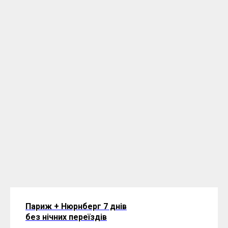
Париж + Нюрнберг 7 днів
без нічних переїздів