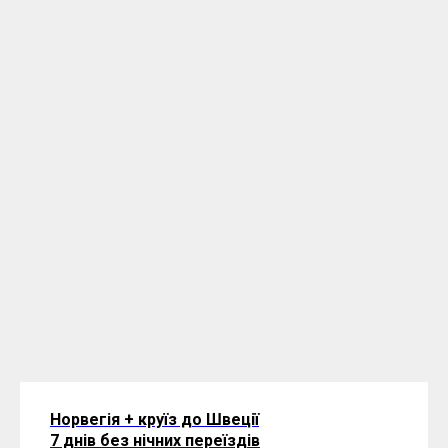
Норвегія + круїз до Швеції
7 днів без нічних переїздів