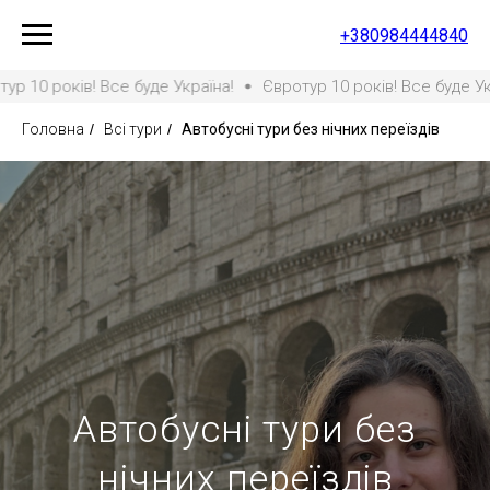
+380984444840
років! Все буде Україна!
Євротур 10 років! Все буде Україна!
Головна
/
Всі тури
/
Автобусні тури без нічних переїздів
Автобусні тури без
нічних переїздів