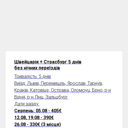
Швейцарія + Страсбург 5 днів
без нічних переїздів
Тривалість: 5 днів
Виїзд: Львів, Перемишль, Ярослав, Тарнув,
Краків, Катовіце, Острава, Оломоуц, Брно, р-н
Відня, р-н Лінц, Зальцбург
Дати заїзду:
Серпень: 05.08 - 405€
12.08, 19.08 - 390€
26.08 - 330€ (3 місця)