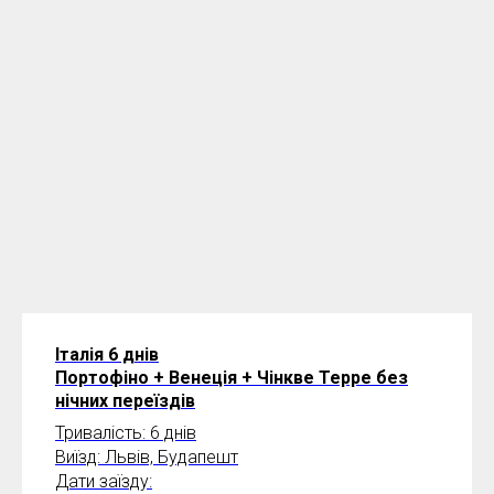
Італія 6 днів
Портофіно + Венеція + Чінкве Терре без
нічних переїздів
Тривалість: 6 днів
Виїзд: Львів, Будапешт
Дати заїзду: