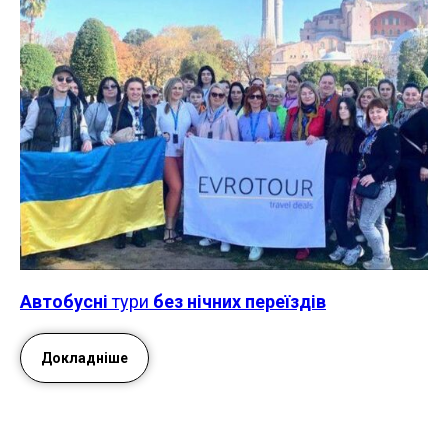
А
втобусні
тури
без нічних переїздів
Докладніше