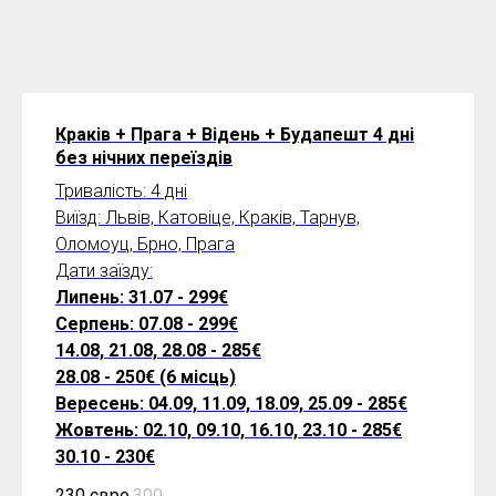
Краків + Прага + Відень + Будапешт 4 дні
без нічних переїздів
Тривалість: 4 дні
Виїзд: Львів, Катовіце, Краків, Тарнув,
Оломоуц, Брно, Прага
Дати заїзду:
Липень: 31.07 - 299€
Серпень: 07.08 - 299€
14.08, 21.08, 28.08 - 285€
28.08 - 250€ (6 місць)
Вересень: 04.09, 11.09, 18.09, 25.09 - 285€
Жовтень: 02.10, 09.10, 16.10, 23.10 - 285€
30.10 - 230€
230 євро
300