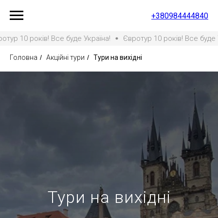
+380984444840
ів! Все буде Україна!
Євротур 10 років! Все буде Україна!
Головна
/
Акційні тури
/
Тури на вихідні
Тури на вихідні