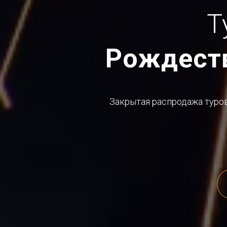
Т
Рождест
Закрытая распродажа туро