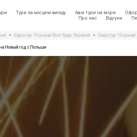
ури
Тури за місцем виїзду
Авіа тури на море
Офор
Про нас
Відгуки
Пе
ур 10 років! Все буде Україна!
Євротур 10 років! Все буде Ук
на Новый год с Польши