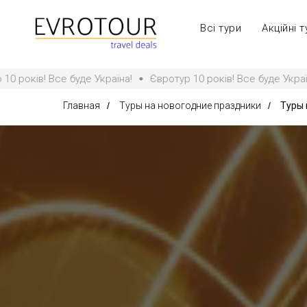
Всі тури
Акційні т
се буде Україна!
Євротур 10 років! Все буде Україна!
Єврот
Главная
/
Туры на новогодние праздники
/
Туры 