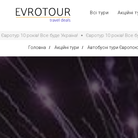
Всі тури
Акційні т
уде Україна!
Євротур 10 років! Все буде Україна!
Євротур 1
Головна
/
Акційні тури
/
Автобусні тури Європо