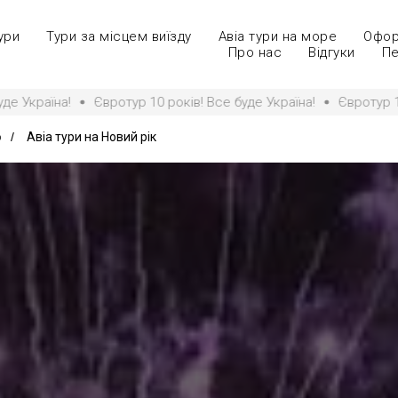
ури
Тури за місцем виїзду
Авіа тури на море
Офор
Про нас
Відгуки
Пе
0 років! Все буде Україна!
Євротур 10 років! Все буде Україн
ю
/
Авіа тури на Новий рік