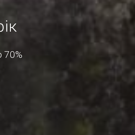
рік
о 70%