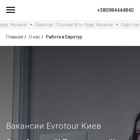
+380984444840
країна!
Євротур 10 років! Все буде Україна!
Євротур 10 ро
Главная
/
О нас
/
Работа в Евротур
Вакансии Evrotour Киев