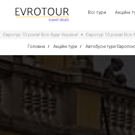
Всі тури
Акційні т
е буде Україна!
Євротур 10 років! Все буде Україна!
Євроту
Головна
/
Акційні тури
/
Автобусні тури Європо