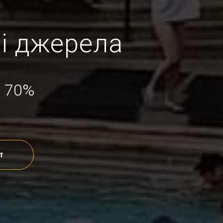
ні джерела
о 70%
т