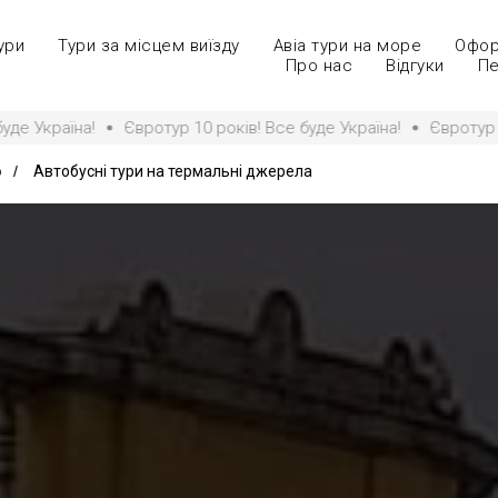
ури
Тури за місцем виїзду
Авіа тури на море
Офор
Про нас
Відгуки
Пе
р 10 років! Все буде Україна!
Євротур 10 років! Все буде Укр
ю
/
Автобусні тури на термальні джерела