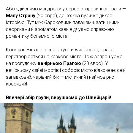
Або здійснимо мандрівку у серце старовинної Праги —
Малу Страну
(20 євро), де кожна вуличка дихає
історією. Тут між бароковими палацами, затишними
двориками й ароматом кави відчуємо справжню
романтику богемного міста.
Коли над Влтавою спалахує тисяча вогнів, Прага
перетворюється на казкове місто. Тож запрошуємо
на прогулянку
вечірньою Прагою
(20 євро). У
вечірньому сяйві мостів і соборів місто відкриває свій
загадковий, чарівний бік — містичний і неймовірно
красивий!
Ввечері збір групи, вирушаємо до Швейцарії!