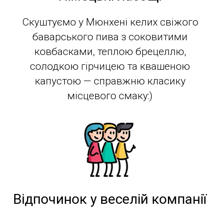
Скуштуємо у Мюнхені келих свіжого
баварського пива з соковитими
ковбасками, теплою брецеллю,
солодкою гірчицею та квашеною
капустою — справжню класику
місцевого смаку:)
Відпочинок у веселій компанії