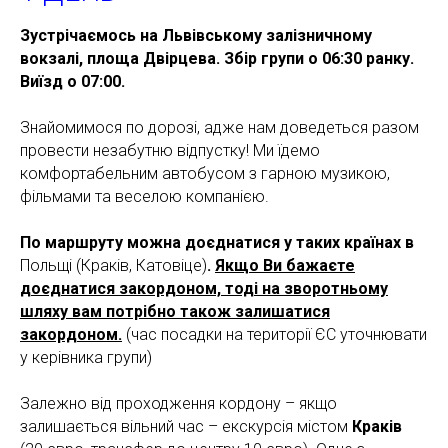
Зустрічаємось на Львівському залізничному
вокзалі, площа Двірцева. Збір групи о 06:30 ранку.
Виїзд о 07:00.
Знайомимося по дорозі, адже нам доведеться разом
провести незабутню відпустку! Ми їдемо
комфортабельним автобусом з гарною музикою,
фільмами та веселою компанією.
По маршруту можна доєднатися у таких країнах в
Польщі (Краків, Катовіце)
.
Якщо Ви бажаєте
доєднатися закордоном, тоді на зворотньому
шляху вам потрібно також залишатися
закордоном.
(час посадки на території ЄС уточнювати
у керівника групи)
Залежно від проходження кордону – якщо
залишається вільний час – екскурсія містом
Краків