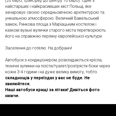
(20 євро, трансфер до центру 10 євро). Одне з
найстаріших і найкрасивіших міст Польщі, яке
зачаровує своєю середньовічною архітектурою та
унікальною атмосферою. Величний Вавельський
замок, Ринкова площа з Маріацьким костелом і
казкові вузькі вулички старого міста перетворюють
його на справжню перлину європейської культури.
Заселення до готелю. На добраніч!
Автобуси з кондиціонером, розкладаються крісла,
технічні зупинки на поїсти/туалет/розтрясти боки через
кожні 3-4 години і на дуже велику вимогу, тобто
складнощів у переїздах у вас не буде. Не
хвилюйтеся.
Наші автобуси кращі за літаки! Дивіться фото
нижче.