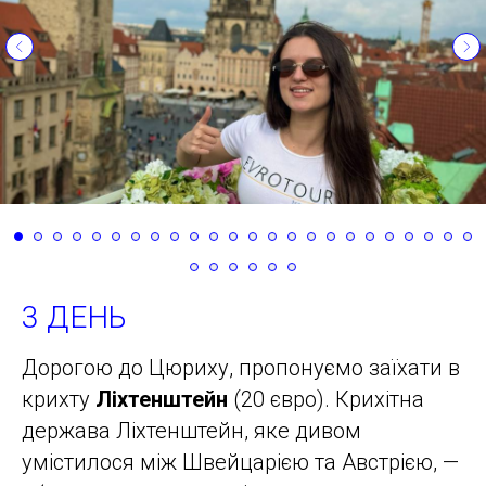
3 ДЕНЬ
Дорогою до Цюриху, пропонуємо заїхати в
крихту
Ліхтенштейн
(20 євро). Крихітна
держава Ліхтенштейн, яке дивом
умістилося між Швейцарією та Австрією, —