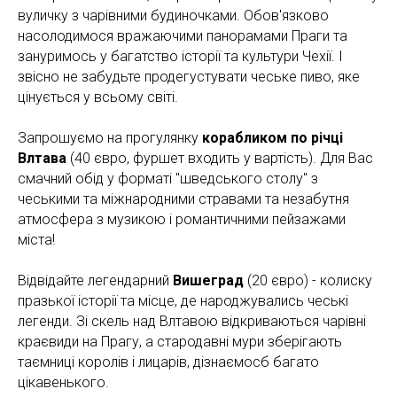
вуличку з чарівними будиночками. Обов'язково
насолодимося вражаючими панорамами Праги та
зануримось у багатство історії та культури Чехії. І
звісно не забудьте продегустувати чеське пиво, яке
цінується у всьому світі.
Запрошуємо на прогулянку
корабликом по річці
Влтава
(40 євро, фуршет входить у вартість). Для Вас
смачний обід у форматі "шведського столу" з
чеськими та міжнародними стравами та незабутня
атмосфера з музикою і романтичними пейзажами
міста!
Відвідайте легендарний
Вишеград
(20 євро) - колиску
празької історії та місце, де народжувались чеські
легенди. Зі скель над Влтавою відкриваються чарівні
краєвиди на Прагу, а стародавні мури зберігають
таємниці королів і лицарів, дізнаємосб багато
цікавенького.