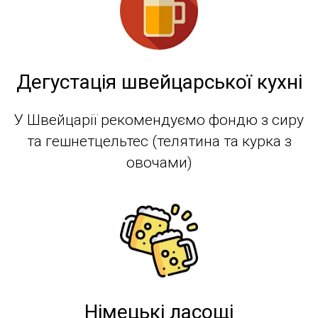
Дегустація швейцарської кухні
У Швейцарії рекомендуємо фондю з сиру
та гешнетцельтес (телятина та курка з
овочами)
Німецькі ласощі