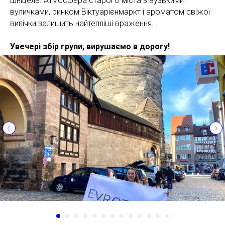
шніцель. Атмосфера старого міста з вузькими
вуличками, ринком Віктуарієнмаркт і ароматом свіжої
випічки залишить найтепліші враження.
Увечері збір групи, вирушаємо в дорогу!