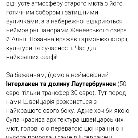
відчуєте атмосферу старого міста з його
готичним собором і затишними
вуличками, а з набережної відкриються
неймовірні панорами Женевського озера
й Альп. Лозанна вражає гармонією історії,
культури та сучасності. Час для
найкращих селфі!
За бажанням, їдемо в неймовірний
Інтерлакен та долину Лаутербруннен
(50
євро, тільки трансфер 30 євро). Тут перед
нами Швейцарія розкриється з
найкращого свого боку. Адже хоч би якою
була красива архітектура швейцарських
міст, головною перевагою цієї країни є її
чудова природа, і саме в Інтерлакені