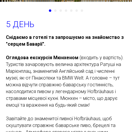
5 ДЕНЬ
Снідаємо в готелі та запрошуємо на знайомство з
"серцем Баварії".
Оглядова екскурсія Мюнхеном
(входить у вартість).
Туристів зачаровують велична архітектура Ратуші на
Марієнплац, знаменитий Англійський сад і численні
музеї, як-от Пінакотеки та BMW Welt. А головне – тут
можна відчути справжню баварську гостинність,
насолодитися пивом у легендарному Hofbräuhaus і
стравами місцевої кухні. Мюнхен – місто, що дарує
емоції та враження на будь-який смак!
Завітайте до знаменитої пивної Hofbräuhaus, щоб
скуштувати справжнє баварське пиво, брецелі та