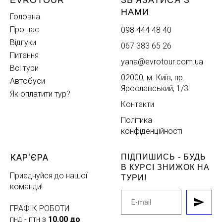
EVROTOUR
ЗВ'ЯЗАТИСЯ З
НАМИ
Головна
Про нас
098 444 48 40
Відгуки
067 383 65 26
Питання
yana@evrotour.com.ua
Всі тури
02000, м. Київ, пр.
Автобуси
Ярославський, 1/3
Як оплатити тур?
Контакти
Політика
конфіденційності
КАР'ЄРА
ПІДПИШИСЬ - БУДЬ
В КУРСІ ЗНИЖОК НА
Приєднуйся до нашої
ТУРИ!
команди!
ГРАФІК РОБОТИ
пнд - птн з
10.00 до