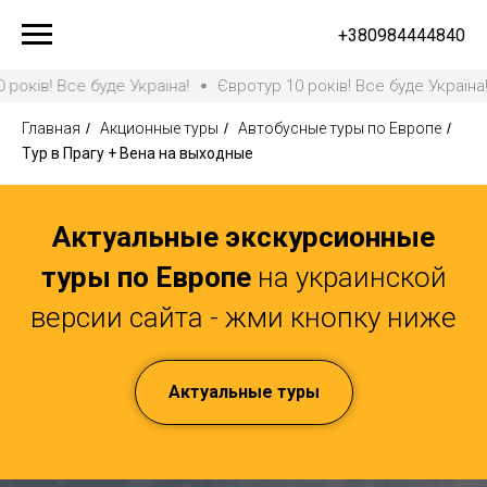
+380984444840
Все буде Україна!
Євротур 10 років! Все буде Україна!
Євро
Главная
/
Акционные туры
/
Автобусные туры по Европе
/
Тур в Прагу + Вена на выходные
Актуальные экскурсионные
туры по Европе
на украинской
версии сайта - жми кнопку ниже
Актуальные туры