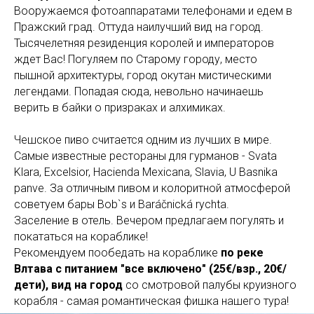
Вооружаемся фотоаппаратами телефонами и едем в
Пражский град. Оттуда наилучший вид на город.
Тысячелетняя резиденция королей и императоров
ждет Вас! Погуляем по Старому городу, место
пышной архитектуры, город окутан мистическими
легендами. Попадая сюда, невольно начинаешь
верить в байки о призраках и алхимиках.
Чешское пиво считается одним из лучших в мире.
Самые известные рестораны для гурманов - Svata
Klara, Excelsior, Hacienda Mexicana, Slavia, U Basnika
panve. За отличным пивом и колоритной атмосферой
советуем бары Bob`s и Baráčnická rychta.
Заселение в отель. Вечером предлагаем погулять и
покататься на кораблике!
Рекомендуем пообедать на кораблике
по реке
Влтава с питанием "все включено" (25€/взр., 20€/
дети), вид на город
со смотровой палубы круизного
корабля - самая романтическая фишка нашего тура!