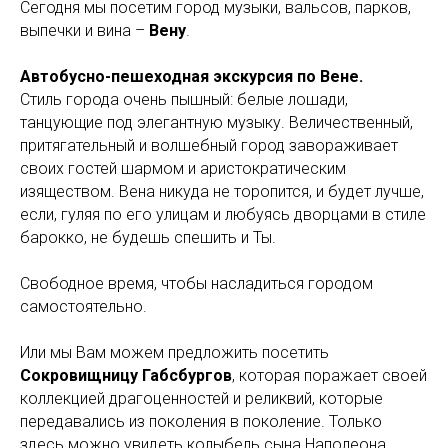
Сегодня мы посетим город музыки, вальсов, парков,
выпечки и вина –
Вену
.
Автобусно-пешеходная экскурсия по Вене.
Стиль города очень пышный: белые лошади,
танцующие под элегантную музыку. Величественный,
притягательный и волшебный город завораживает
своих гостей шармом и аристократическим
изяществом. Вена никуда не торопится, и будет лучше,
если, гуляя по его улицам и любуясь дворцами в стиле
барокко, не будешь спешить и Ты.
Свободное время, чтобы насладиться городом
самостоятельно.
Или мы Вам можем предложить посетить
Сокровищницу Габсбургов
, которая поражает своей
коллекцией драгоценностей и реликвий, которые
передавались из поколения в поколение. Только
здесь можно увидеть колыбель сына Наполеона,