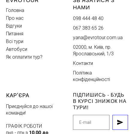
EVROTOUR
ЗВ'ЯЗАТИСЯ З
НАМИ
Головна
Про нас
098 444 48 40
Відгуки
067 383 65 26
Питання
yana@evrotour.com.ua
Всі тури
02000, м. Київ, пр.
Автобуси
Ярославський, 1/3
Як оплатити тур?
Контакти
Політика
конфіденційності
КАР'ЄРА
ПІДПИШИСЬ - БУДЬ
В КУРСІ ЗНИЖОК НА
Приєднуйся до нашої
ТУРИ!
команди!
ГРАФІК РОБОТИ
пнд - птн з
10.00 до