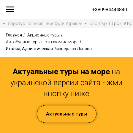
+380984444840
р 10 років! Все буде Україна!
Євротур 10 років! Все буде Укра
Главная
/
Акционные туры
/
Автобусные туры с отдыхом на море
/
Италия, Адриатическая Ривьера со Львова
Актуальные туры на море
на
украинской версии сайта - жми
кнопку ниже
Актуальные туры