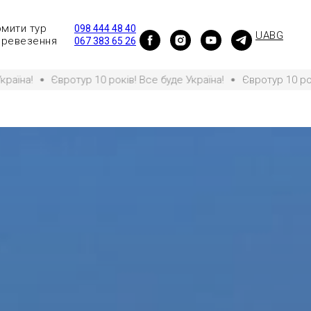
мити тур
098 444 48 40
UA
BG
ревезення
067 383 65 26
отур 10 років! Все буде Україна!
Євротур 10 років! Все буде 