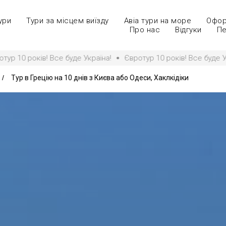
ури
Тури за місцем виїзду
Авіа тури на море
Офор
Про нас
Відгуки
Пе
 Все буде Україна!
Євротур 10 років! Все буде Україна!
Євр
/
Тур в Грецію на 10 днів з Києва або Одеси, Хаклкідіки