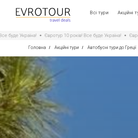
Всі тури
Акційні т
на!
Євротур 10 років! Все буде Україна!
Євротур 10 років!
Головна
/
Акційні тури
/
Автобусні тури до Греції