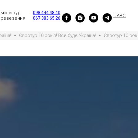
мити тур
098 444 48 40
UA
BG
ревезення
067 383 65 26
 10 років! Все буде Україна!
Євротур 10 років! Все буде Укра