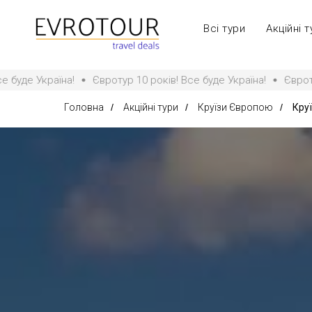
Всі тури
Акційні т
Євротур 10 років! Все буде Україна!
Євротур 10 років! Все
Головна
/
Акційні тури
/
Круїзи Європою
/
Кру