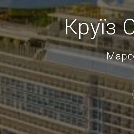
Круїз
Марсе