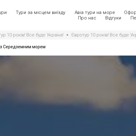
ури
Тури за місцем виїзду
Авіа тури на море
Офор
Про нас
Відгуки
Пе
 буде Україна!
Євротур 10 років! Все буде Україна!
Євротур
їз Середземним морем