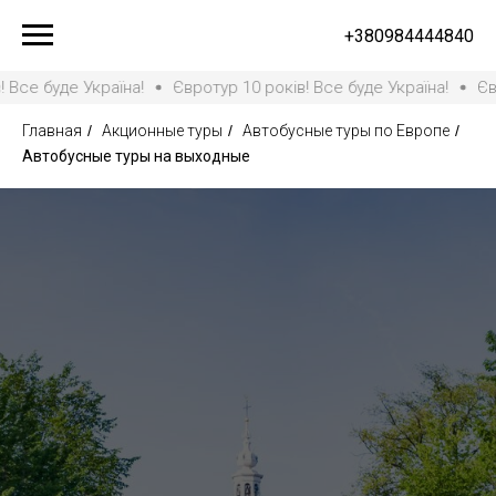
+380984444840
е Україна!
Євротур 10 років! Все буде Україна!
Євротур 10
Главная
/
Акционные туры
/
Автобусные туры по Европе
/
Автобусные туры на выходные