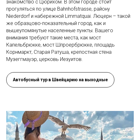
знакомство с Цюрихом. В этом городе стоит
прогуляться по улице Bahnhofstrasse, району
Niederdorf и набережной Limmatquai. Люцерн – такой
же образцово-показательный город, как и
вышеупомянутые населенные пункты. Вашего
внимания требуют такие места, как мост
Капельбрюкке, мост Шпроербрюкке, площадь
Корнмаркт, Старая Ратуша, крепостная стена
Музеггмауэр, церковь Иезуитов.
Автобусный тур в Швейцарию на выходные