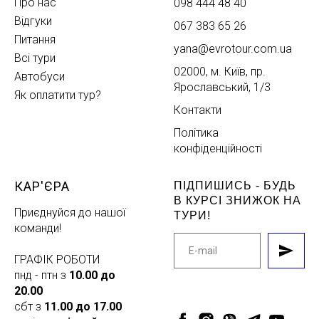
Про нас
098 444 48 40
Відгуки
067 383 65 26
Питання
yana@evrotour.com.ua
Всі тури
02000, м. Київ, пр.
Автобуси
Ярославський, 1/3
Як оплатити тур?
Контакти
Політика
конфіденційності
КАР'ЄРА
ПІДПИШИСЬ - БУДЬ
В КУРСІ ЗНИЖОК НА
Приєднуйся до нашої
ТУРИ!
команди!
ГРАФІК РОБОТИ
пнд - птн з
10.00 до
20.00
сбт з
11.00 до 17.00