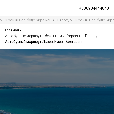
+380984444840
в! Все буде Україна!
Євротур 10 років! Все буде Україна!
Є
Главная
/
Автобусные маршруты беженцам из Украины в Европу
/
Автобусный маршрут Львов, Киев - Болгария