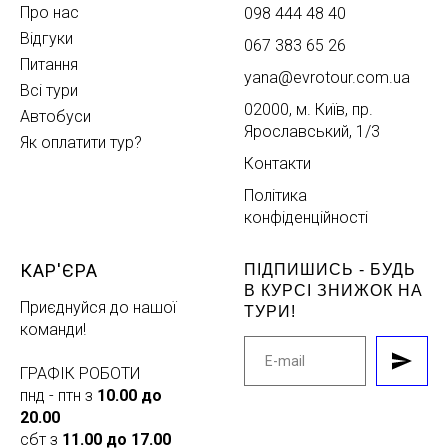
Про нас
098 444 48 40
Відгуки
067 383 65 26
Питання
yana@evrotour.com.ua
Всі тури
02000, м. Київ, пр.
Автобуси
Ярославський, 1/3
Як оплатити тур?
Контакти
Політика
конфіденційності
КАР'ЄРА
ПІДПИШИСЬ - БУДЬ
В КУРСІ ЗНИЖОК НА
Приєднуйся до нашої
ТУРИ!
команди!
ГРАФІК РОБОТИ
пнд - птн з
10.00 до
20.00
сбт з
11.00 до 17.00