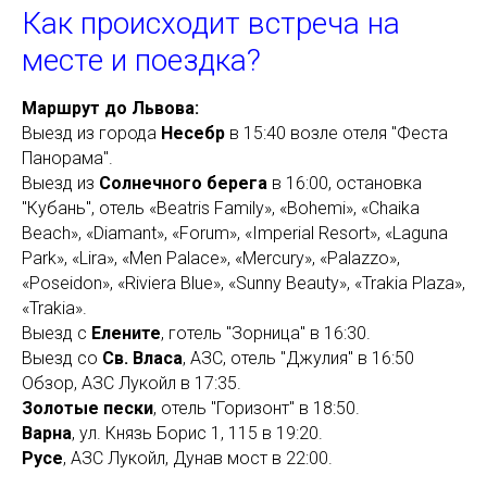
Как происходит встреча на
месте и поездка?
Маршрут до Львова:
Выезд из города
Несебр
в 15:40 возле отеля "Феста
Панорама".
Выезд из
Солнечного берега
в 16:00, остановка
"Кубань", отель «Beatris Family», «Bohemi», «Chaika
Beach», «Diamant», «Forum», «Imperial Resort», «Laguna
Park», «Lira», «Men Palace», «Mercury», «Palazzo»,
«Poseidon», «Riviera Blue», «Sunny Beauty», «Trakia Plaza»,
«Trakia».
Выезд с
Елените
, готель "Зорница" в 16:30.
Выезд со
Св. Власа
, АЗС, отель "Джулия" в 16:50
Обзор, АЗС Лукойл в 17:35.
Золотые пески
, отель "Горизонт" в 18:50.
Варна
, ул. Князь Борис 1, 115 в 19:20.
Русе
, АЗС Лукойл, Дунав мост в 22:00.