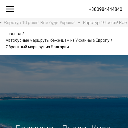
+380984444840
тур 10 років! Все буде Україна!
Євротур 10 років! Все буде У
Главная
/
Автобусные маршруты беженцам из Украины в Европу
/
Обрантный маршрут из Болгарии