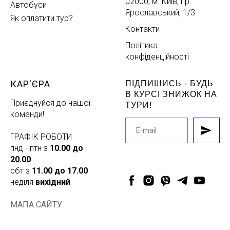
02000, м. Київ, пр.
Автобуси
Ярославський, 1/3
Як оплатити тур?
Контакти
Політика
конфіденційності
КАР'ЄРА
ПІДПИШИСЬ - БУДЬ
В КУРСІ ЗНИЖОК НА
Приєднуйся до нашої
ТУРИ!
команди!
ГРАФІК РОБОТИ
пнд - птн з
10.00 до
20.00
сбт з
11.00 до 17.00
неділя
вихідний
МАПА САЙТУ