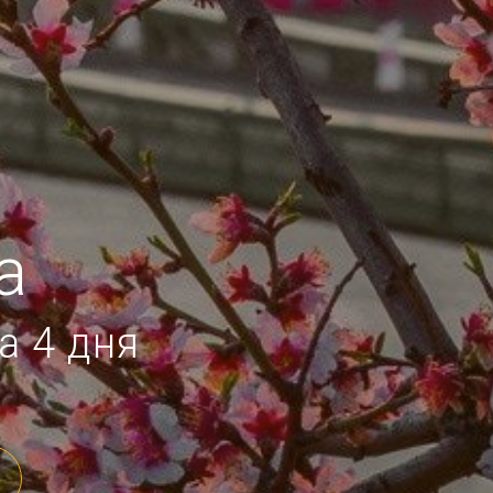
а
а 4 дня