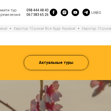
мити тур
098 444 48 40
UA
BG
ревезення
067 383 65 26
се буде Україна!
Євротур 10 років! Все буде Україна!
Єврот
Актуальные туры