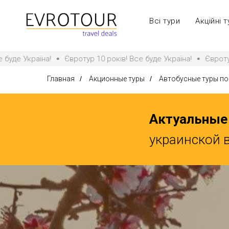
Всі тури
Акційні т
0 років! Все буде Україна!
Євротур 10 років! Все буде Україн
Главная
/
Акционные туры
/
Автобусные туры по
Актуальные
украинской 