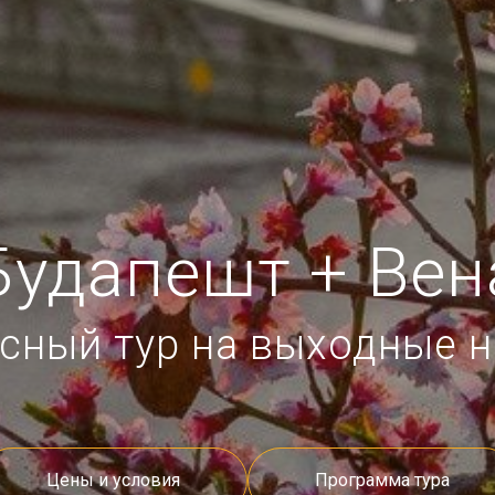
Будапешт + Вен
сный тур на выходные н
Цены и условия
Программа тура