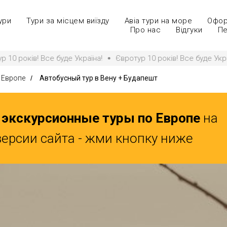
ури
Тури за місцем виїзду
Авіа тури на море
Офор
Про нас
Відгуки
Пе
а!
Євротур 10 років! Все буде Україна!
Євротур 10 років! В
 Европе
/
Автобусный тур в Вену + Будапешт
 экскурсионные туры по Европе
на
версии сайта - жми кнопку ниже