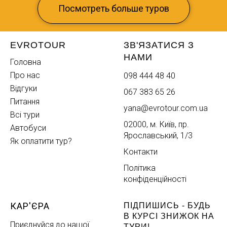
Посмотреть больше туров
EVROTOUR
ЗВ'ЯЗАТИСЯ З
НАМИ
Головна
Про нас
098 444 48 40
Відгуки
067 383 65 26
Питання
yana@evrotour.com.ua
Всі тури
02000, м. Київ, пр.
Автобуси
Ярославський, 1/3
Як оплатити тур?
Контакти
Політика
конфіденційності
КАР'ЄРА
ПІДПИШИСЬ - БУДЬ
В КУРСІ ЗНИЖОК НА
Приєднуйся до нашої
ТУРИ!