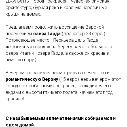
Джульетты. Город прекрасен - чудесная римская
архитектура, бурная река и красные черепичные
крыши на домах.
Предлагаем продолжить восхищение Вероной
посещением
озера Гарда
( трансфер 23 евро ).
Потрясающее место - Пескьера-дель-Гарда -
живописный городок на берегу самого большого
озера Италии - озера Гарда, а как же он красив з
зимнюю пору:)
Вечером отправимся посмотреть на вечернюю и
романтическую Верону
(15 евро), ведь вечером этот
город по-особенному прекрасен, насладимся его
видами с высоты птичьего полета, начнем этот год
красиво!
С незабываемыми впечатлениями собираемся и
едем домой.