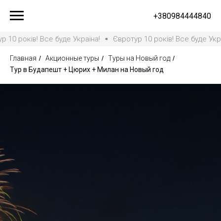
+380984444840
оків! Все буде Україна!
Євротур 10 років! Все буде Україна!
Главная
/
Акционные туры
/
Туры на Новый год
/
Тур в Будапешт + Цюрих + Милан на Новый год