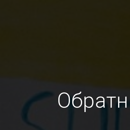
Обратн