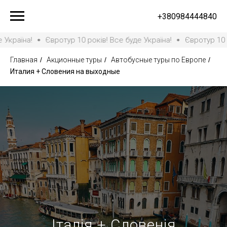
+380984444840
!
Євротур 10 років! Все буде Україна!
Євротур 10 років! Вс
Главная
/
Акционные туры
/
Автобусные туры по Европе
/
Италия + Словения на выходные
Італія + Словенія