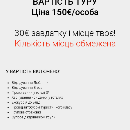
ВАРТІСТЬ ТУРУ
Ці
на 150
€/особа
30
€
завдатку і місце твоє!
Кількість місць обмежена
У ВАРТІСТЬ ВКЛЮЧЕНО:
Відвідування Любляни
Відвідування Егера
Проживання у готелі 3*
Харчування - сніданки у готелях
Екскурсія до Блед
Проїзд автобусом туристичного класу
Групова страховка
Супровід керівником групи