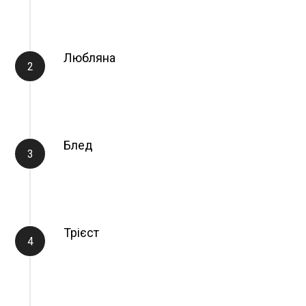
Любляна
Блед
Трієст