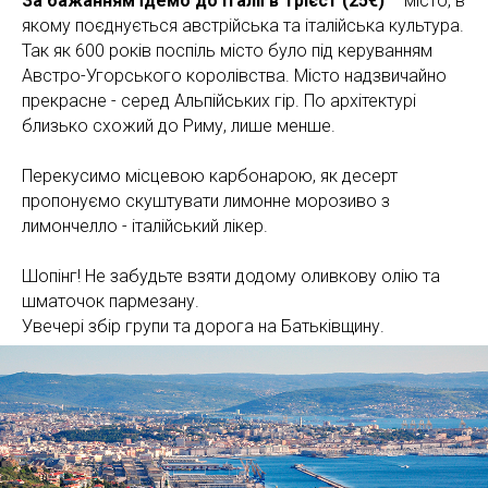
За бажанням їдемо до Італії в Трієст (25€)
– місто, в
якому поєднується австрійська та італійська культура.
Так як 600 років поспіль місто було під керуванням
Австро-Угорського королівства. Місто надзвичайно
прекрасне - серед Альпійських гір. По архітектурі
близько схожий до Риму, лише менше.
Перекусимо місцевою карбонарою, як десерт
пропонуємо скуштувати лимонне морозиво з
лимончелло - італійський лікер.
Шопінг! Не забудьте взяти додому оливкову олію та
шматочок пармезану.
Увечері збір групи та дорога на Батьківщину.