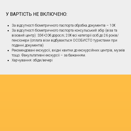
У ВАРТІСТЬ НЕ ВКЛЮЧЕНО:
За відсутності біометричного паспорта обробка документів – 10€
За відсутності біометричного паспорта консульський збір (віза та
візовий центр): 35€+20€-дорослі; 20€-всі категорії осіб до 26 років/
пенсіонери (оплата візи відбувається ОСОБИСТО туристами при
поданні документів)
Рекомендовані екскурсії, вхідні квитки до екскурсійних центрів, музеїв
тощо. Факультативні екскурсії – за бажанням.
Харчування: обіди/вечері