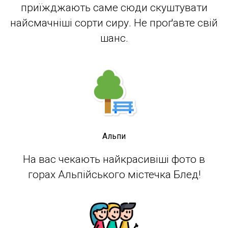
приїжджають саме сюди скуштувати
найсмачніші сорти сиру. Не проґавте свій
шанс.
Альпи
На вас чекають найкрасивіші фото в
горах Альпійського містечка Блед!