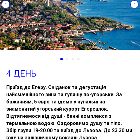
4 ДЕНЬ
Приїзд до Егеру. Сніданок та дегустація
найсмачнішого вина та гуляшу по-угорськи. За
бажанням, 5 євро та їдемо у купальні на
знаменитий угорський курорт Егерсалок.
Відтягнемося від душі - банні комплекси з
термальною водою. Оздоровимо душу та тіло.
Збір групи 19-20.00 та виїзд до Львова. До 23.30 ми
вже на залізничному вокзалі Львова.