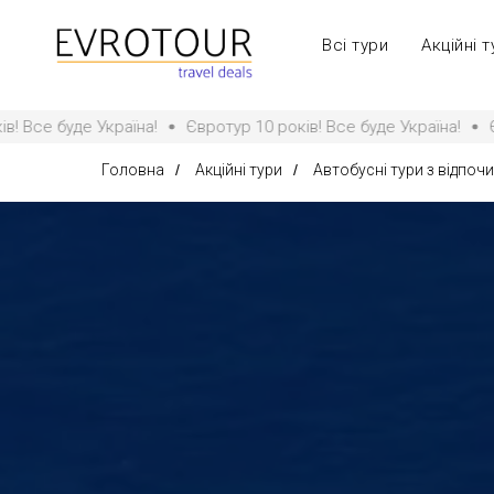
Всі тури
Акційні т
раїна!
Євротур 10 років! Все буде Україна!
Євротур 10 рокі
Головна
/
Акційні тури
/
Автобусні тури з відпоч