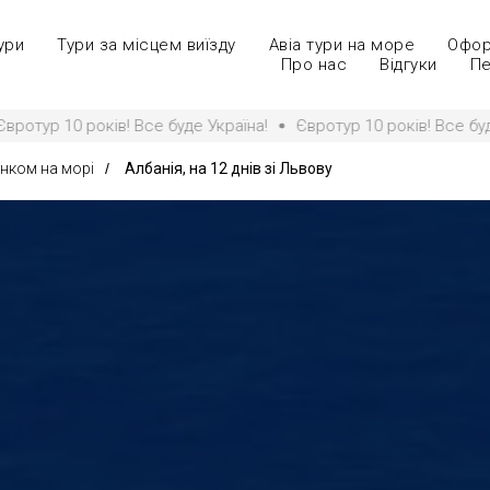
ури
Тури за місцем виїзду
Авіа тури на море
Офор
Про нас
Відгуки
Пе
в! Все буде Україна!
Євротур 10 років! Все буде Україна!
инком на морі
/
Албанія, на 12 днів зі Львову